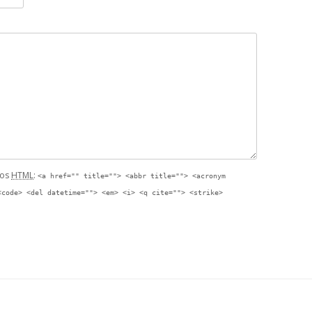
tos
HTML
:
<a href="" title=""> <abbr title=""> <acronym
<code> <del datetime=""> <em> <i> <q cite=""> <strike>