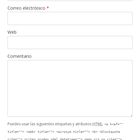
Correo electrónico
*
Web
Comentario
Puedes usar las siguientes etiquetas y atributos
HTML
:
<a href=""
title=""> <abbr title=""> <acronym title=""> <b> <blockquote
cite=""> <cite> <code> <del datetime=""> <em> <i> <q cite="">