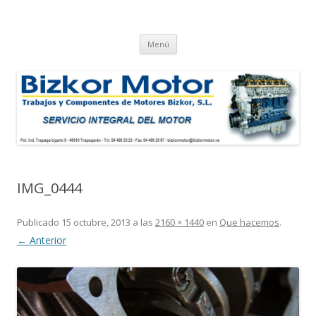
BIZKOR MOTOR
Rectificado de Motor y Venta de Recambios
Ir al contenido
Menú
IMG_0444
Publicado
15 octubre, 2013
a las
2160 × 1440
en
Que hacemos
.
← Anterior